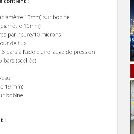
 contient :
u (diamètre 13mm) sur bobine
 (diamètre 19mm)
itres par heure/10 microns
our de flux
6 bars à l’aide d’une jauge de pression
 bars (scellée)
p/eau
re 19 mm)
ur bobine
t :